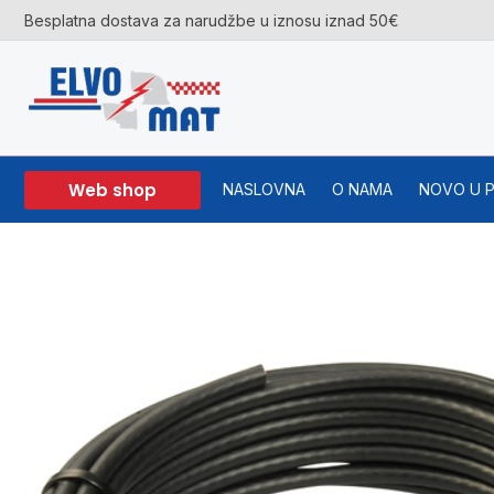
Skip
Besplatna dostava za narudžbe u iznosu iznad 50€
to
content
Web shop
NASLOVNA
O NAMA
NOVO U 