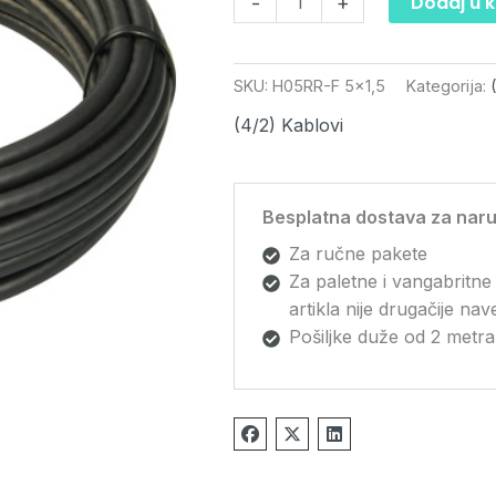
Dodaj u 
-
+
količina
SKU:
H05RR-F 5x1,5
Kategorija:
(4/2) Kablovi
Besplatna dostava za naru
Za ručne pakete
Za paletne i vangabritne
artikla nije drugačije na
Pošiljke duže od 2 metra