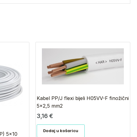
Kabel PP/J flexi bijeli H05VV-F finožični
5×2,5 mm2
3,16
€
Dodaj u košaricu
GP) 5×10