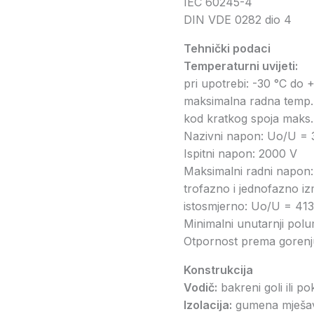
IEC 60245-4
DIN VDE 0282 dio 4
Tehnički podaci
Temperaturni uvijeti:
pri upotrebi: -30 °C do 
maksimalna radna temp.
kod kratkog spoja maks.
Nazivni napon: Uο/U = 
Ispitni napon: 2000 V
Maksimalni radni nap
trofazno i jednofazno i
istosmjerno: Uο/U = 41
Minimalni unutarnji polum
Otpornost prema gorenj
Konstrukcija
Vodič:
bakreni goli ili 
Izolacija:
gumena mješavi