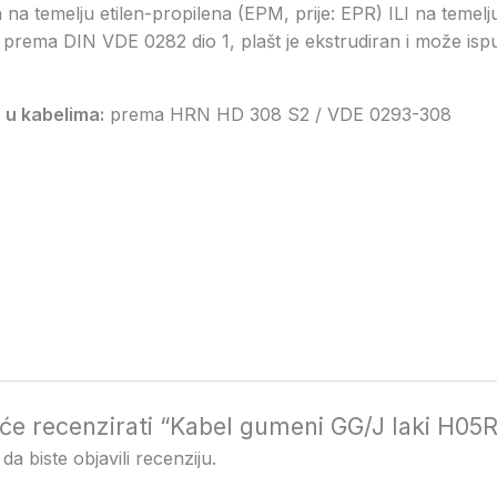
a temelju etilen-propilena (EPM, prije: EPR) ILI na temelj
3 prema DIN VDE 0282 dio 1, plašt je ekstrudiran i može isp
 u kabelima:
prema HRN HD 308 S2 / VDE 0293-308
i će recenzirati “Kabel gumeni GG/J laki H0
da biste objavili recenziju.