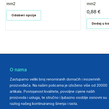
mm2
mm2
0,88
€
Odaberi opcije
Dodaj u k
O nama
Zastupamo veliki broj renomiranih domaćih i inozemnih
proizvođača. Na našim policama je izloženo više od 20000
artikala. Postojanost kvalitete, povoljne cijene naših
proizvoda i usluga, te stručno i ljubazno osoblje osnovni su
razlog našeg kontinuiranog širenja i rasta.