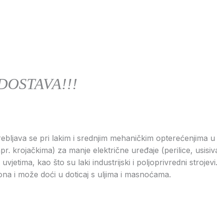
DOSTAVA!!!
rebljava se pri lakim i srednjim mehaničkim opterećenjima 
r. krojačkima) za manje električne uređaje (perilice, usisiva
 uvjetima, kao što su laki industrijski i poljoprivredni stro
ona i može doći u doticaj s uljima i masnoćama.