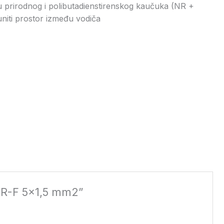
u prirodnog i polibutadienstirenskog kaučuka (NR +
uniti prostor između vodiča
5RR-F 5×1,5 mm2”