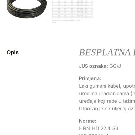
BESPLATNA 
Opis
JUS oznaka:
GG/J
Primjena:
Laki gumeni kabel, upot
uredima i radionicama (np
uređaje koji rade u težim
Otporan je na utjecaj oz
Norme:
HRN HD 22.4 S3