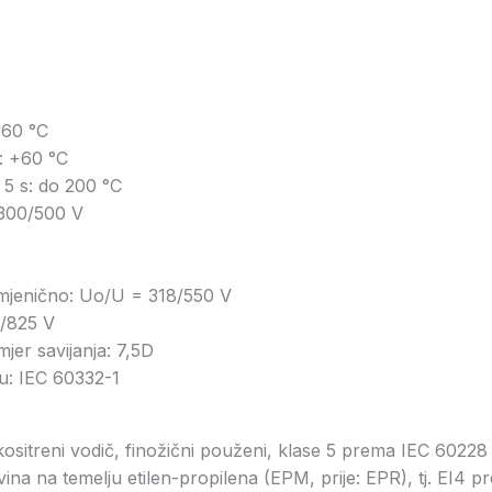
+60 °C
: +60 °C
 5 s: do 200 °C
300/500 V
on:
zmjenično: Uο/U = 318/550 V
3/825 V
jer savijanja: 7,5D
u: IEC 60332-1
pokositreni vodič, finožični použeni, klase 5 prema IEC 602
na na temelju etilen-propilena (EPM, prije: EPR), tj. EI4 