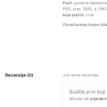
Plašt:
gumena mješavina n
PBS, prije: SBR), tj. EM
boja plašta:
crna
Označavanje bojom žila
Recenzije (0)
Još nema recenzija.
Budite prvi koj
Morate biti
prijavljeni