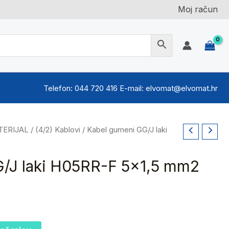
Moj račun
Telefon: 044 720 416 E-mail: elvomat@elvomat.hr
TERIJAL
/
(4/2) Kablovi
/ Kabel gumeni GG/J laki
/J laki H05RR-F 5×1,5 mm2