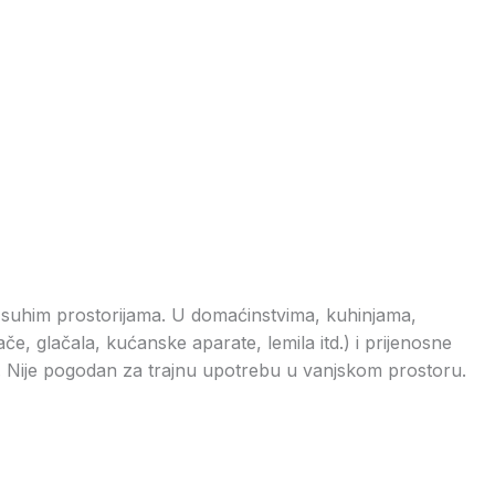
u suhim prostorijama. U domaćinstvima, kuhinjama,
če, glačala, kućanske aparate, lemila itd.) i prijenosne
jevi. Nije pogodan za trajnu upotrebu u vanjskom prostoru.