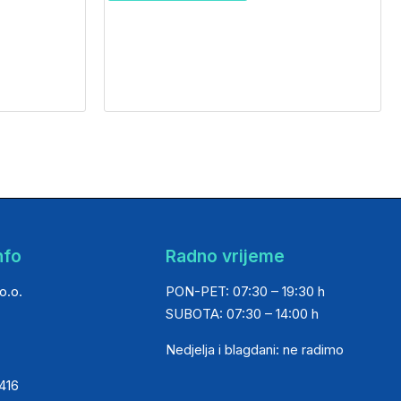
nfo
Radno vrijeme
o.o.
PON-PET: 07:30 – 19:30 h
SUBOTA: 07:30 – 14:00 h
Nedjelja i blagdani: ne radimo
 416