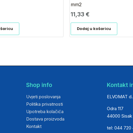
mm2
11,33
€
ošaricu
Dodaj u košaricu
Shop info
Kontakt i
Uvjeti poslovanja
ELVOMAT d.
Politika privatnosti
Odra 117
Upotreba kolačića
44000 Sisak
Dostava proizvoda
Kontakt
tel: 044 720