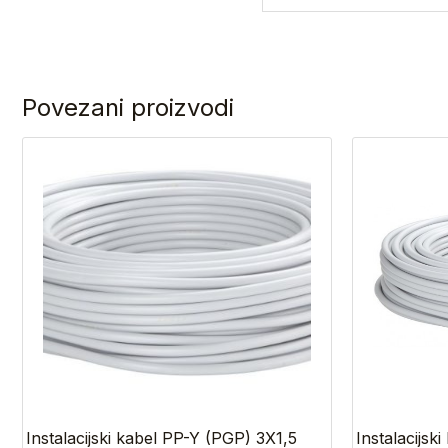
Povezani proizvodi
Ovaj
proizvod
ima
više
varijanti.
Opcije
se
mogu
odabrati
na
stranici
proizvoda
Instalacijski kabel PP-Y (PGP) 3X1,5
Instalacijsk