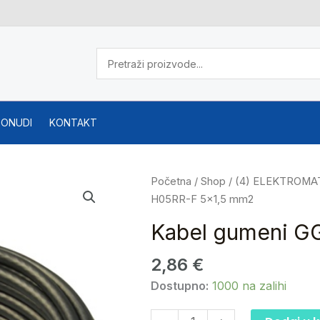
PONUDI
KONTAKT
Kabel
Početna
/
Shop
/
(4) ELEKTROMA
gumeni
H05RR-F 5×1,5 mm2
GG/J
Kabel gumeni GG
laki
H05RR-
2,86
€
F
Dostupno:
1000 na zalihi
5x1,5
mm2