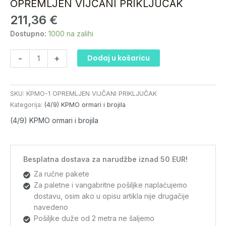
OPREMLJEN VIJČANI PRIKLJUČAK
KPMO-
211,36
€
1
OPREMLJEN
Dostupno:
1000 na zalihi
VIJČANI
PRIKLJUČAK
-
+
Dodaj u košaricu
količina
SKU:
KPMO-1 OPREMLJEN VIJČANI PRIKLJUČAK
Kategorija:
(4/9) KPMO ormari i brojila
(4/9) KPMO ormari i brojila
Besplatna dostava za narudžbe iznad 50 EUR!
Za ručne pakete
Za paletne i vangabritne pošiljke naplaćujemo
dostavu, osim ako u opisu artikla nije drugačije
navedeno
Pošiljke duže od 2 metra ne šaljemo