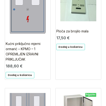
Ploča za brojilo mala
17,50
€
Kućni priključno mjerni
Dodaj u košaricu
ormarić – KPMO – 1
OPREMLJEN IZRAVNI
PRIKLJUČAK
188,60
€
Dodaj u košaricu