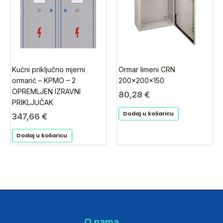
Kućni priključno mjerni
Ormar limeni CRN
ormarić – KPMO – 2
200x200x150
OPREMLJEN IZRAVNI
80,28
€
PRIKLJUČAK
Dodaj u košaricu
347,66
€
Dodaj u košaricu
O nama