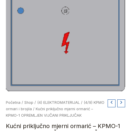
Kućni
Početna
/
Shop
/
(4) ELEKTROMATERIJAL
/
(4/9) KPMO
priključno
ormari i brojila
/ Kućni priključno mjerni ormarić –
mjerni
KPMO-1 OPREMLJEN VIJČANI PRIKLJUČAK
ormarić
Kućni priključno mjerni ormarić – KPMO-1
-