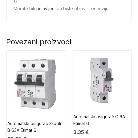
6”
Morate biti
prijavljeni
da biste objavili recenziju.
Povezani proizvodi
Automatski osigurač C 6A
Automatski osigurač 3-polni
Etimat 6
B 63A Etimat 6
3,35
€