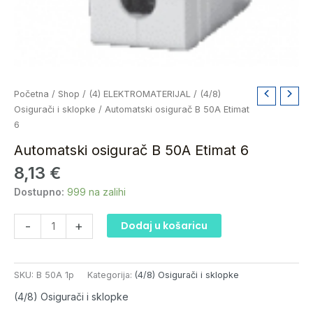
Automatski
Početna
/
Shop
/
(4) ELEKTROMATERIJAL
/
(4/8)
osigurač
Osigurači i sklopke
/ Automatski osigurač B 50A Etimat
B
6
50A
Automatski osigurač B 50A Etimat 6
Etimat
8,13
€
6
količina
Dostupno:
999 na zalihi
-
+
Dodaj u košaricu
SKU:
B 50A 1p
Kategorija:
(4/8) Osigurači i sklopke
(4/8) Osigurači i sklopke