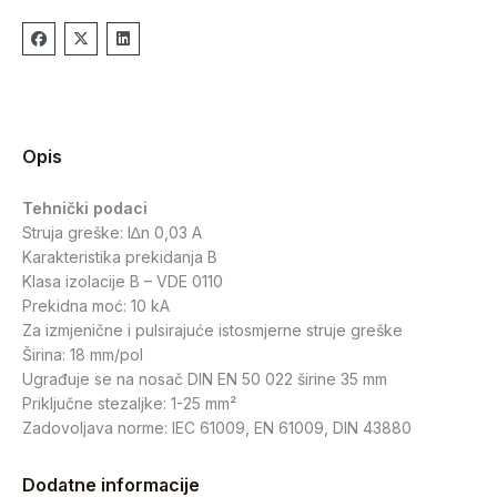
Opis
Tehnički podaci
Struja greške: I∆n 0,03 A
Karakteristika prekidanja B
Klasa izolacije B – VDE 0110
Prekidna moć: 10 kA
Za izmjenične i pulsirajuće istosmjerne struje greške
Širina: 18 mm/pol
Ugrađuje se na nosač DIN EN 50 022 širine 35 mm
Priključne stezaljke: 1-25 mm²
Zadovoljava norme: IEC 61009, EN 61009, DIN 43880
Dodatne informacije