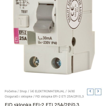
FID
Početna
/
Shop
/
(4) ELEKTROMATERIJAL
/
(4/8)
sklopka
Osigurači i sklopke
/ FID sklopka EFI-2 ETI 25A/2P/0,3
EFI-
FID sklopka EFI-2 ETI 25A/2P/0,3