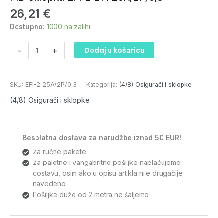
2
26,21
€
ETI
25A/2P/0,3
Dostupno:
1000 na zalihi
količina
-
+
Dodaj u košaricu
SKU:
EFI-2 25A/2P/0,3
Kategorija:
(4/8) Osigurači i sklopke
(4/8) Osigurači i sklopke
Besplatna dostava za narudžbe iznad 50 EUR!
Za ručne pakete
Za paletne i vangabritne pošiljke naplaćujemo
dostavu, osim ako u opisu artikla nije drugačije
navedeno
Pošiljke duže od 2 metra ne šaljemo