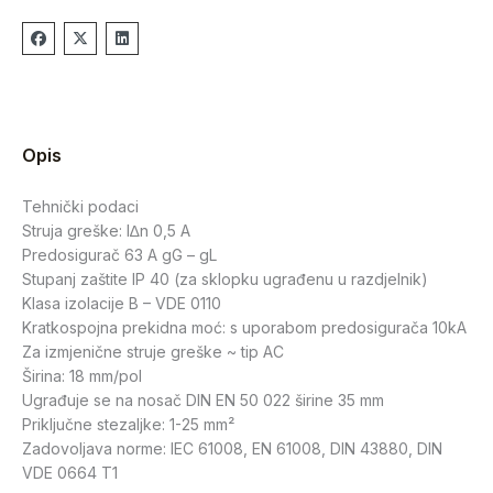
Opis
Tehnički podaci
Struja greške: I∆n 0,5 A
Predosigurač 63 A gG – gL
Stupanj zaštite IP 40 (za sklopku ugrađenu u razdjelnik)
Klasa izolacije B – VDE 0110
Kratkospojna prekidna moć: s uporabom predosigurača 10kA
Za izmjenične struje greške ~ tip AC
Širina: 18 mm/pol
Ugrađuje se na nosač DIN EN 50 022 širine 35 mm
Priključne stezaljke: 1-25 mm²
Zadovoljava norme: IEC 61008, EN 61008, DIN 43880, DIN
VDE 0664 T1