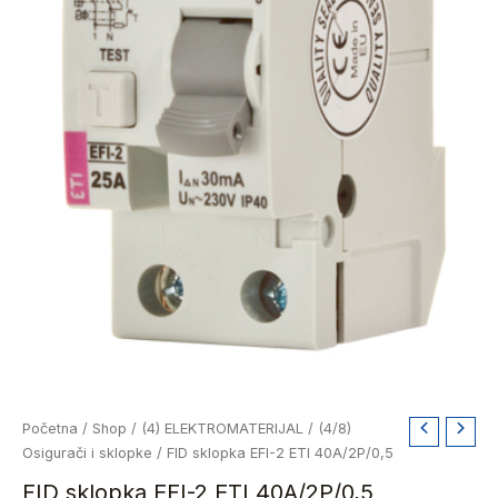
FID
Početna
/
Shop
/
(4) ELEKTROMATERIJAL
/
(4/8)
sklopka
Osigurači i sklopke
/ FID sklopka EFI-2 ETI 40A/2P/0,5
EFI-
FID sklopka EFI-2 ETI 40A/2P/0,5