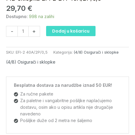
2
29,70
€
ETI
40A/2P/0,5
Dostupno:
998 na zalihi
količina
-
+
Dodaj u košaricu
SKU:
EFI-2 40A/2P/0,5
Kategorija:
(4/8) Osigurači i sklopke
(4/8) Osigurači i sklopke
Besplatna dostava za narudžbe iznad 50 EUR!
Za ručne pakete
Za paletne i vangabritne pošiljke naplaćujemo
dostavu, osim ako u opisu artikla nije drugačije
navedeno
Pošiljke duže od 2 metra ne šaljemo