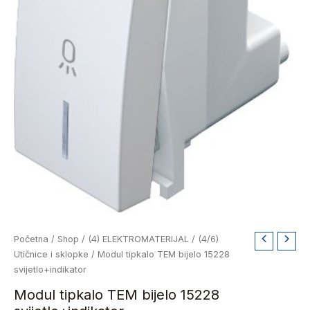
Modul
Početna
/
Shop
/
(4) ELEKTROMATERIJAL
/
(4/6)
tipkalo
Utičnice i sklopke
/ Modul tipkalo TEM bijelo 15228
TEM
svijetlo+indikator
bijelo
Modul tipkalo TEM bijelo 15228
15228