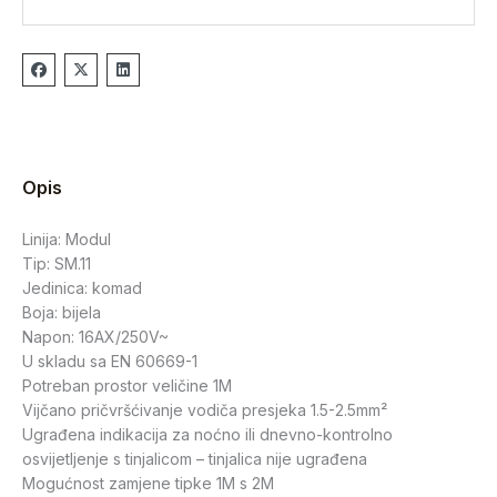
Opis
Linija: Modul
Tip: SM.11
Jedinica: komad
Boja: bijela
Napon: 16AX/250V~
U skladu sa EN 60669-1
Potreban prostor veličine 1M
Vijčano pričvršćivanje vodiča presjeka 1.5-2.5mm²
Ugrađena indikacija za noćno ili dnevno-kontrolno
osvijetljenje s tinjalicom – tinjalica nije ugrađena
Mogućnost zamjene tipke 1M s 2M