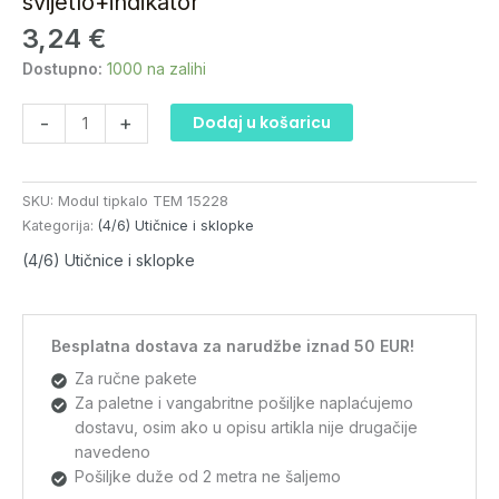
svijetlo+indikator
svijetlo+indikator
3,24
€
količina
Dostupno:
1000 na zalihi
-
+
Dodaj u košaricu
SKU:
Modul tipkalo TEM 15228
Kategorija:
(4/6) Utičnice i sklopke
(4/6) Utičnice i sklopke
Besplatna dostava za narudžbe iznad 50 EUR!
Za ručne pakete
Za paletne i vangabritne pošiljke naplaćujemo
dostavu, osim ako u opisu artikla nije drugačije
navedeno
Pošiljke duže od 2 metra ne šaljemo