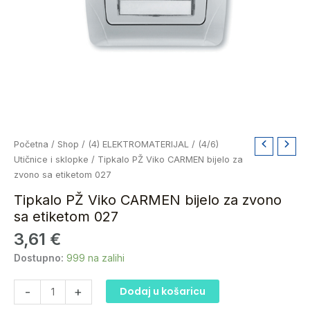
Tipkalo
Početna
/
Shop
/
(4) ELEKTROMATERIJAL
/
(4/6)
PŽ
Utičnice i sklopke
/ Tipkalo PŽ Viko CARMEN bijelo za
Viko
zvono sa etiketom 027
CARMEN
Tipkalo PŽ Viko CARMEN bijelo za zvono
bijelo
sa etiketom 027
za
3,61
€
zvono
sa
Dostupno:
999 na zalihi
etiketom
027
-
+
Dodaj u košaricu
količina