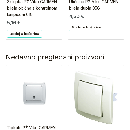
Sklopka PŽ Viko CARMEN
Utičnica PŽ Viko CARMEN
bijela obična s kontrolnom
bijela dupla 056
lampicom 019
4,50
€
5,16
€
Dodaj u košaricu
Dodaj u košaricu
Nedavno pregledani proizvodi
Tipkalo PŽ Viko CARMEN