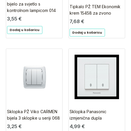
bijelo za svjetlo s
Tipkalo PŽ TEM Ekonomik
kontrolnom lampicom 014
krem 15458 za zvono
3,55
€
7,68
€
Dodaj u košaricu
Dodaj u košaricu
Sklopka PŽ Viko CARMEN
Sklopka Panasonic
bijela 3 sklopke u seriji 068
izmjenična dupla
3,25
€
4,99
€