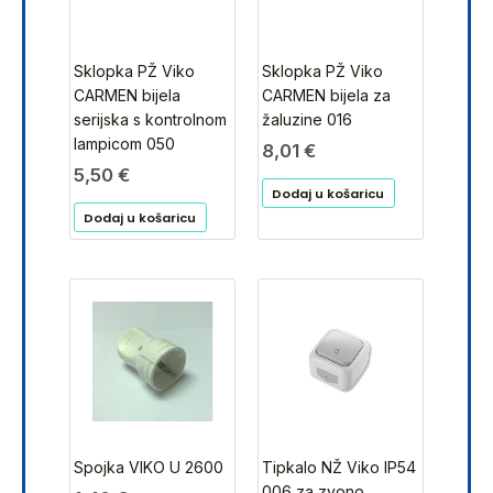
Sklopka PŽ Viko
Sklopka PŽ Viko
CARMEN bijela
CARMEN bijela za
serijska s kontrolnom
žaluzine 016
lampicom 050
8,01
€
5,50
€
Dodaj u košaricu
Dodaj u košaricu
Spojka VIKO U 2600
Tipkalo NŽ Viko IP54
006 za zvono