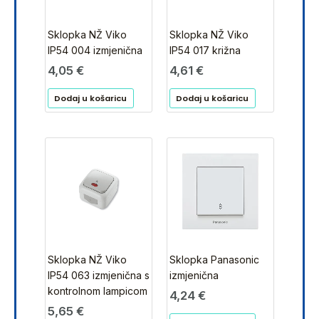
Sklopka NŽ Viko
Sklopka NŽ Viko
IP54 004 izmjenična
IP54 017 križna
4,05
€
4,61
€
Dodaj u košaricu
Dodaj u košaricu
Sklopka NŽ Viko
Sklopka Panasonic
IP54 063 izmjenična s
izmjenična
kontrolnom lampicom
4,24
€
5,65
€