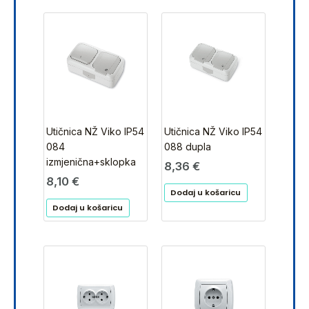
Utičnica NŽ Viko IP54
Utičnica NŽ Viko IP54
084
088 dupla
izmjenična+sklopka
8,36
€
8,10
€
Dodaj u košaricu
Dodaj u košaricu