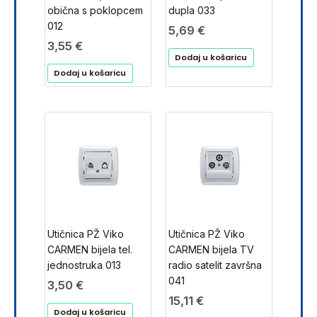
obična s poklopcem
dupla 033
012
5,69
€
3,55
€
Dodaj u košaricu
Dodaj u košaricu
Utičnica PŽ Viko
Utičnica PŽ Viko
CARMEN bijela tel.
CARMEN bijela TV
jednostruka 013
radio satelit završna
041
3,50
€
15,11
€
Dodaj u košaricu