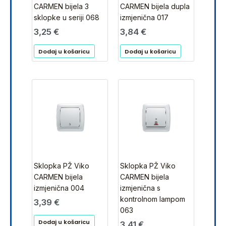
CARMEN bijela 3
CARMEN bijela dupla
sklopke u seriji 068
izmjenična 017
3,25
€
3,84
€
Dodaj u košaricu
Dodaj u košaricu
Sklopka PŽ Viko
Sklopka PŽ Viko
CARMEN bijela
CARMEN bijela
izmjenična 004
izmjenična s
kontrolnom lampom
3,39
€
063
Dodaj u košaricu
3,41
€