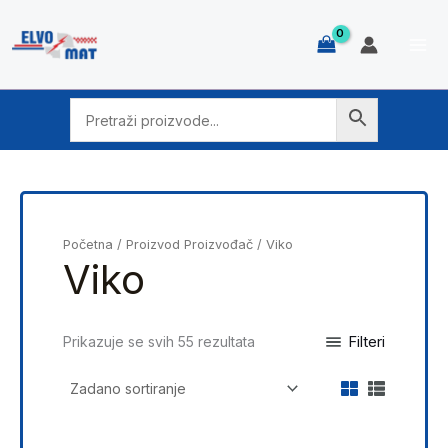
Skip
to
content
Početna
/ Proizvod Proizvođač / Viko
Viko
Filteri
Prikazuje se svih 55 rezultata