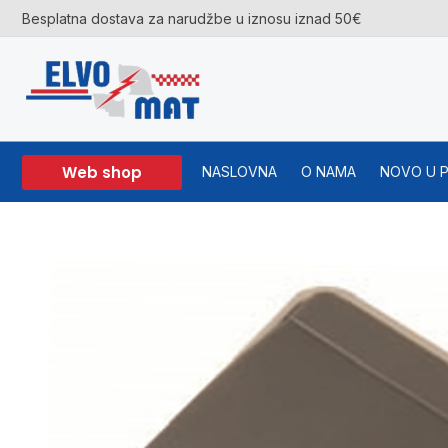
Skip
Besplatna dostava za narudžbe u iznosu iznad 50€
to
content
Web shop
NASLOVNA
O NAMA
NOVO U 