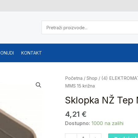
PONUDI
KONTAKT
Sklopka
Početna
/
Shop
/
(4) ELEKTROMA
NŽ
MMS 15 križna
Tep
Sklopka NŽ Tep 
MMS
15
4,21
€
križna
Dostupno:
1000 na zalihi
količina