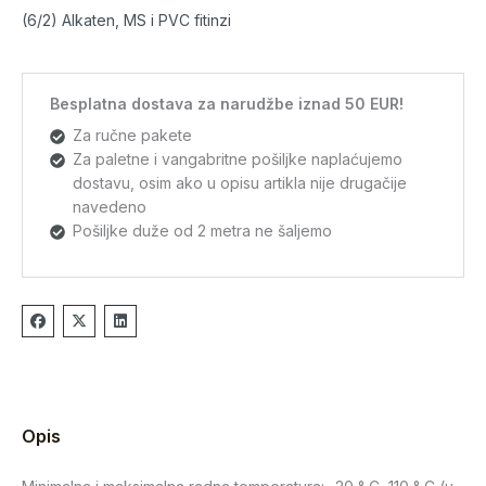
(6/2) Alkaten, MS i PVC fitinzi
Besplatna dostava za narudžbe iznad 50 EUR!
Za ručne pakete
Za paletne i vangabritne pošiljke naplaćujemo
dostavu, osim ako u opisu artikla nije drugačije
navedeno
Pošiljke duže od 2 metra ne šaljemo
Opis