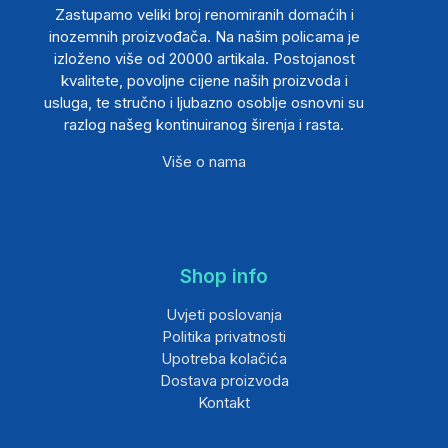
Zastupamo veliki broj renomiranih domaćih i
inozemnih proizvođača. Na našim policama je
izloženo više od 20000 artikala. Postojanost
kvalitete, povoljne cijene naših proizvoda i
usluga, te stručno i ljubazno osoblje osnovni su
razlog našeg kontinuiranog širenja i rasta.
Više o nama
Shop info
Uvjeti poslovanja
Politika privatnosti
Upotreba kolačića
Dostava proizvoda
Kontakt