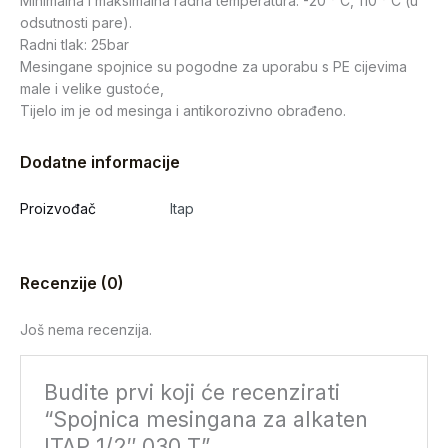
Minimalna i maksimalna radna temperatura: -20 ° C, 110 ° C (u
odsutnosti pare).
Radni tlak: 25bar
Mesingane spojnice su pogodne za uporabu s PE cijevima
male i velike gustoće,
Tijelo im je od mesinga i antikorozivno obrađeno.
Dodatne informacije
Proizvođač
Itap
Recenzije (0)
Još nema recenzija.
Budite prvi koji će recenzirati
“Spojnica mesingana za alkaten
ITAP 1/2″ 030 T”