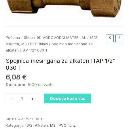
Spojnica
Početna
/
Shop
/
(6) VODOVODNI MATERIJAL
/
(6/2)
mesingana
Alkaten, MS i PVC fitinzi
/ Spojnica mesingana za
za
alkaten ITAP 1/2″ 030 T
alkaten
Spojnica mesingana za alkaten ITAP 1/2″
ITAP
030 T
1/2"
6,08
€
030
T
Dostupno:
1000 na zalihi
količina
-
+
Dodaj u košaricu
SKU:
ITAP 1/2" 030 T
Kategorija:
(6/2) Alkaten, MS i PVC fitinzi