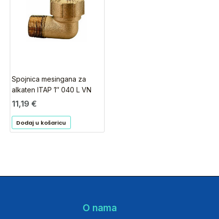
Spojnica mesingana za
alkaten ITAP 1″ 040 L VN
11,19
€
Dodaj u košaricu
O nama