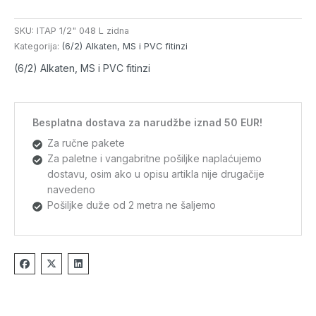
SKU:
ITAP 1/2" 048 L zidna
Kategorija:
(6/2) Alkaten, MS i PVC fitinzi
(6/2) Alkaten, MS i PVC fitinzi
Besplatna dostava za narudžbe iznad 50 EUR!
Za ručne pakete
Za paletne i vangabritne pošiljke naplaćujemo
dostavu, osim ako u opisu artikla nije drugačije
navedeno
Pošiljke duže od 2 metra ne šaljemo