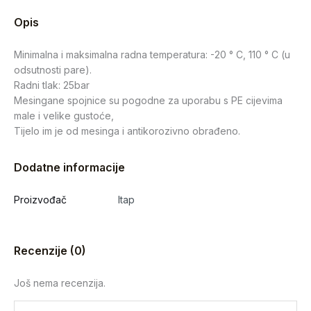
Opis
Minimalna i maksimalna radna temperatura: -20 ° C, 110 ° C (u
odsutnosti pare).
Radni tlak: 25bar
Mesingane spojnice su pogodne za uporabu s PE cijevima
male i velike gustoće,
Tijelo im je od mesinga i antikorozivno obrađeno.
Dodatne informacije
Proizvođač
Itap
Recenzije (0)
Još nema recenzija.