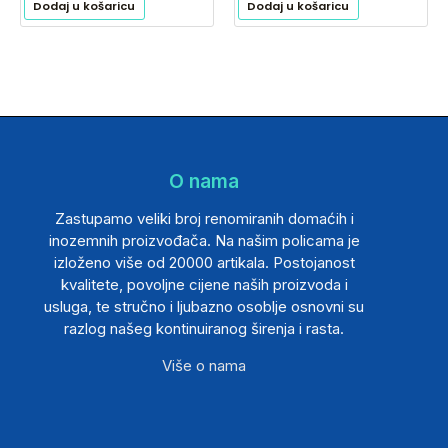
Dodaj u košaricu
Dodaj u košaricu
O nama
Zastupamo veliki broj renomiranih domaćih i
inozemnih proizvođača. Na našim policama je
izloženo više od 20000 artikala. Postojanost
kvalitete, povoljne cijene naših proizvoda i
usluga, te stručno i ljubazno osoblje osnovni su
razlog našeg kontinuiranog širenja i rasta.
Više o nama