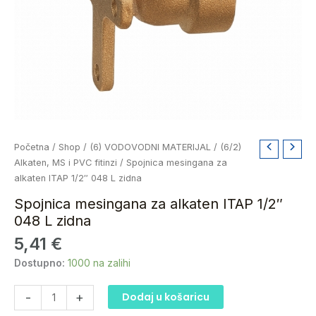
Spojnica
Početna
/
Shop
/
(6) VODOVODNI MATERIJAL
/
(6/2)
mesingana
Alkaten, MS i PVC fitinzi
/ Spojnica mesingana za
za
alkaten ITAP 1/2″ 048 L zidna
alkaten
Spojnica mesingana za alkaten ITAP 1/2″
ITAP
048 L zidna
1/2"
5,41
€
048
L
Dostupno:
1000 na zalihi
zidna
količina
-
+
Dodaj u košaricu