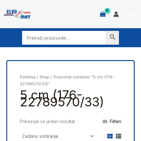
Skip
to
content
Početna
/
Shop
/ Proizvodi označeni “5 cm (176-
22789570/33)”
5 cm (176-
22789570/33)
Filteri
Prikazuje se jedan rezultat