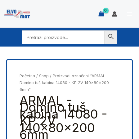
Skip
to
content
Početna
/
Shop
/ Proizvodi označeni “ARMAL -
Domino tuš kabina 14080 - KP 2V 140x80x200
6mm”
ARMAL -
Domino tuš
kabina 14080 -
KP 2V
140x80x200
6mm