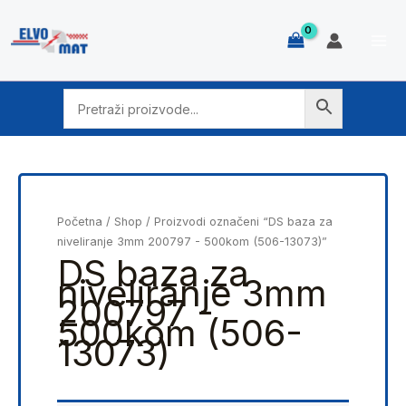
Skip
to
content
Početna
/
Shop
/ Proizvodi označeni “DS baza za
niveliranje 3mm 200797 - 500kom (506-13073)”
DS baza za
niveliranje 3mm
200797 -
500kom (506-
13073)