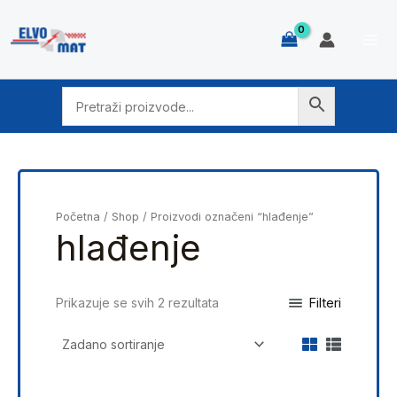
Skip
to
content
Početna
/
Shop
/ Proizvodi označeni “hlađenje”
hlađenje
Filteri
Prikazuje se svih 2 rezultata