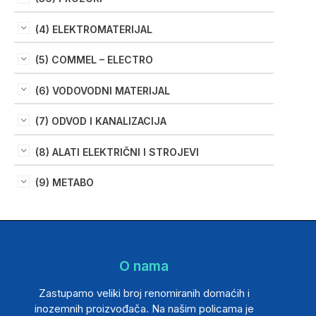
(4) ELEKTROMATERIJAL
(5) COMMEL – ELECTRO
(6) VODOVODNI MATERIJAL
(7) ODVOD I KANALIZACIJA
(8) ALATI ELEKTRIČNI I STROJEVI
(9) METABO
O nama
Zastupamo veliki broj renomiranih domaćih i
inozemnih proizvođača. Na našim policama je