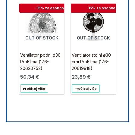
-15% za osobno
-15% za osobno
preuzimanje
preuzimanje
OUT OF STOCK
OUT OF STOCK
Ventilator podni ø30
Ventilator stolni ø30
ProKlima (176-
crni ProKlima (176-
20620752)
20619918)
50,34
€
23,89
€
Pročitaj više
Pročitaj više