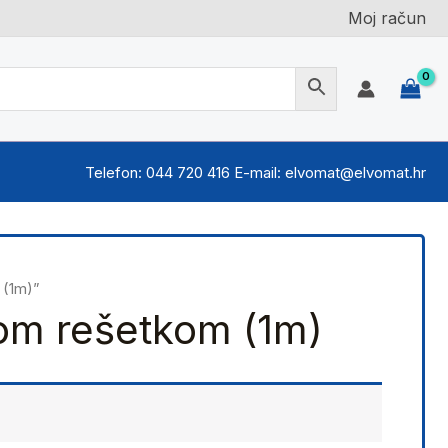
Moj račun
Telefon: 044 720 416 E-mail: elvomat@elvomat.hr
 (1m)”
om rešetkom (1m)