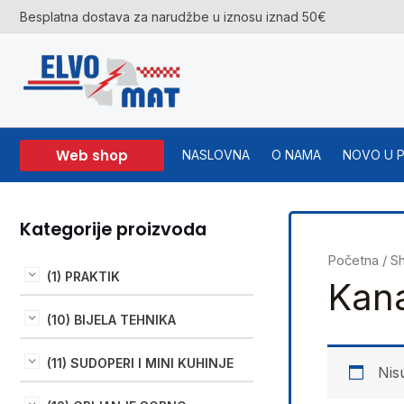
Skip
Besplatna dostava za narudžbe u iznosu iznad 50€
to
content
Web shop
NASLOVNA
O NAMA
NOVO U 
Kategorije proizvoda
Početna
/
S
(1) PRAKTIK
Kana
(10) BIJELA TEHNIKA
(11) SUDOPERI I MINI KUHINJE
Nis