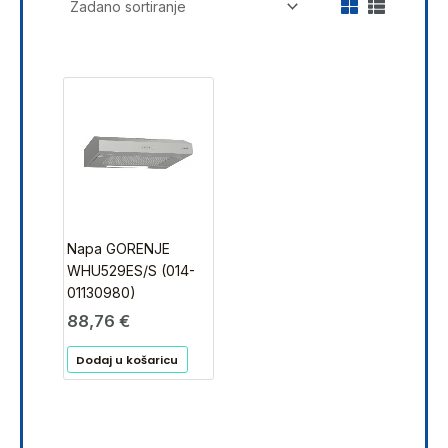
Napa GORENJE
WHU529ES/S (014-
01130980)
88,76
€
Dodaj u košaricu