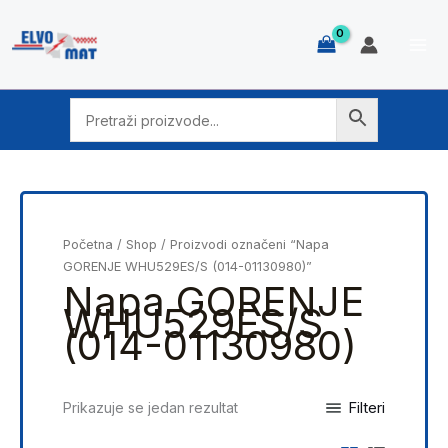
Skip
to
content
Početna
/
Shop
/ Proizvodi označeni “Napa
GORENJE WHU529ES/S (014-01130980)”
Napa GORENJE
WHU529ES/S
(014-01130980)
Filteri
Prikazuje se jedan rezultat