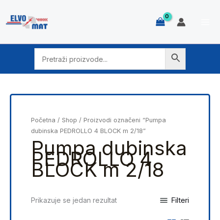
Skip
to
content
Početna
/
Shop
/ Proizvodi označeni “Pumpa
dubinska PEDROLLO 4 BLOCK m 2/18”
Pumpa dubinska
PEDROLLO 4
BLOCK m 2/18
Filteri
Prikazuje se jedan rezultat