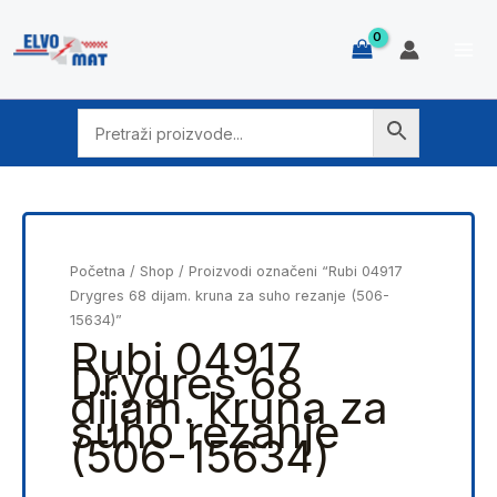
Skip
to
content
Početna
/
Shop
/ Proizvodi označeni “Rubi 04917
Drygres 68 dijam. kruna za suho rezanje (506-
15634)”
Rubi 04917
Drygres 68
dijam. kruna za
suho rezanje
(506-15634)