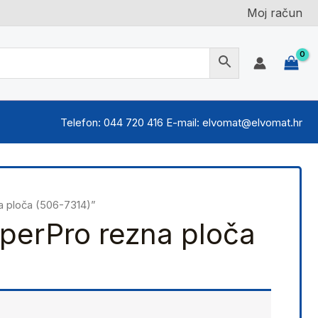
Moj račun
Telefon: 044 720 416 E-mail: elvomat@elvomat.hr
 ploča (506-7314)”
erPro rezna ploča