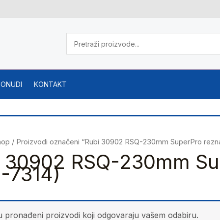
PONUDI
KONTAKT
hop
/ Proizvodi označeni “Rubi 30902 RSQ-230mm SuperPro rezna
i 30902 RSQ-230mm Sup
-7314)
u pronađeni proizvodi koji odgovaraju vašem odabiru.