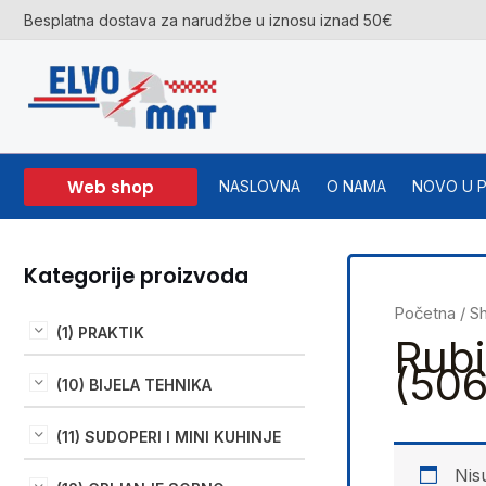
Skip
Besplatna dostava za narudžbe u iznosu iznad 50€
to
content
Web shop
NASLOVNA
O NAMA
NOVO U 
Kategorije proizvoda
Početna
/
S
(1) PRAKTIK
Rub
(506
(10) BIJELA TEHNIKA
(11) SUDOPERI I MINI KUHINJE
Nis