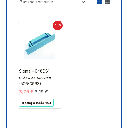
Izvorna
Trenutna
-15%
cijena
cijena
bila
je:
je:
3,19 €.
3,75 €.
Sigma – 048DS1
držač za spužve
(506-3963)
3,75
€
3,19
€
Dodaj u košaricu