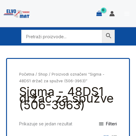
Skip
to
content
Početna
/
Shop
/ Proizvodi označeni “Sigma -
48DS1 držač za spužve (506-3963)”
Sigma - 48DS1
držač za spužve
(506-3963)
Filteri
Prikazuje se jedan rezultat