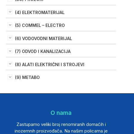
(4) ELEKTROMATERIJAL
(5) COMMEL – ELECTRO
(6) VODOVODNI MATERIJAL
(7) ODVOD I KANALIZACIJA
(8) ALATI ELEKTRIČNI I STROJEVI
(9) METABO
O nama
Zastupamo veliki broj renomiranih domaćih i
inozemnih proizvođača. Na našim policama je