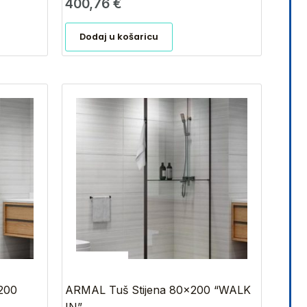
400,76
€
Dodaj u košaricu
200
ARMAL Tuš Stijena 80×200 “WALK