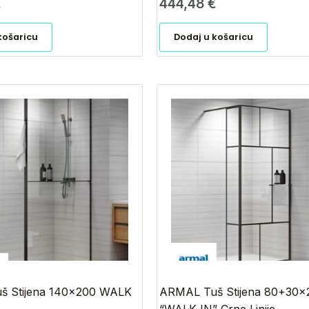
€
444,48
€
košaricu
Dodaj u košaricu
š Stijena 140×200 WALK
ARMAL Tuš Stijena 80+30×