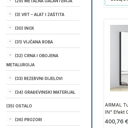
(29) METALNA GALANTERIJA
(3) VRT – ALAT I ZAŠTITA
(30) INOX
(31) VIJČANA ROBA
(32) CRNA I OBOJENA
METALURGIJA
(33) REZERVNI DIJELOVI
(34) GRAĐEVINSKI MATERIJAL
ARMAL Tuš
(35) OSTALO
IN” Efekt 
(36) PROZORI
400,76