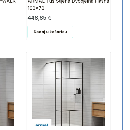
 “WALK
ARMAL Tuš Stijena Dvodjelna Fiksna
100×70
448,85
€
Dodaj u košaricu