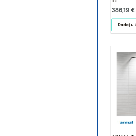
IN
386,19
€
Dodaj u 