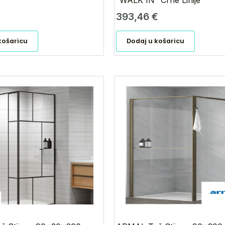
“WALK IN” Crne Linije
393,46
€
košaricu
Dodaj u košaricu