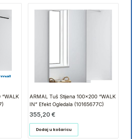
0 “WALK
ARMAL Tuš Stijena 100×200 “WALK
7)
IN” Efekt Ogledala (10165677C)
355,20
€
Dodaj u košaricu