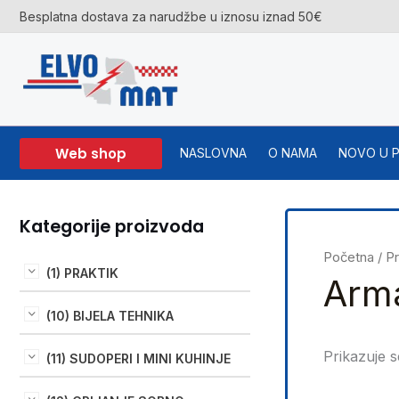
Skip
Besplatna dostava za narudžbe u iznosu iznad 50€
to
content
Web shop
NASLOVNA
O NAMA
NOVO U 
Kategorije proizvoda
Početna
/ P
(1) PRAKTIK
Arm
(10) BIJELA TEHNIKA
Prikazuje s
(11) SUDOPERI I MINI KUHINJE