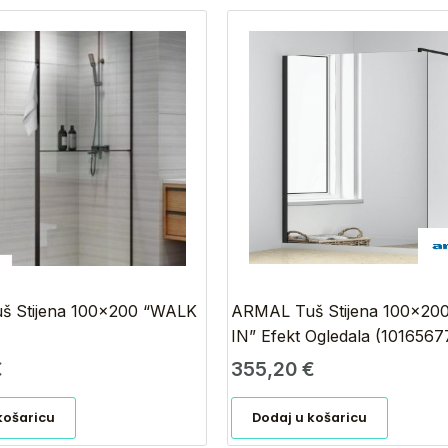
 Stijena 100×200 “WALK
ARMAL Tuš Stijena 100×20
IN” Efekt Ogledala (1016567
€
355,20
€
košaricu
Dodaj u košaricu