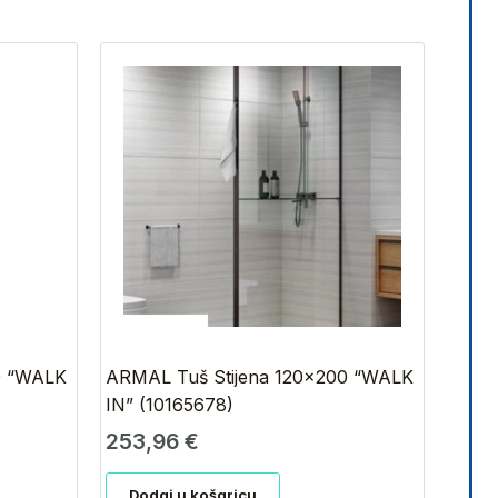
0 “WALK
ARMAL Tuš Stijena 120×200 “WALK
IN” (10165678)
253,96
€
Dodaj u košaricu