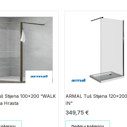
 Stijena 100×200 “WALK
ARMAL Tuš Stijena 120×20
ja Hrasta
IN”
€
349,75
€
košaricu
Dodaj u košaricu