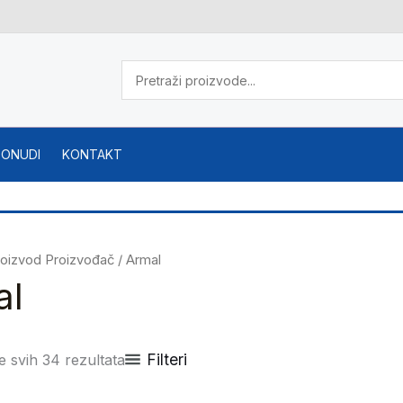
PONUDI
KONTAKT
roizvod Proizvođač / Armal
al
Filteri
e svih 34 rezultata