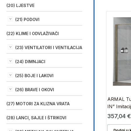
(20) LJESTVE
(21) PODOVI
(22) KLIME I ODVLAŽIVAČI
(23) VENTILATORI I VENTILACIJA
(24) DIMNJACI
(25) BOJE I LAKOVI
(26) BRAVE I OKOVI
ARMAL Tuš
(27) MOTORI ZA KLIZNA VRATA
IN” Imitaci
357,04
(28) LANCI, SAJLE I ŠTRIKOVI
Dodaj u 