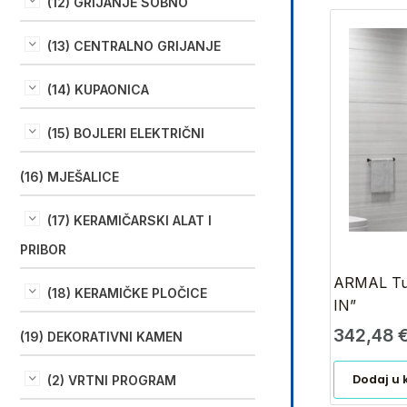
(12) GRIJANJE SOBNO
(13) CENTRALNO GRIJANJE
(14) KUPAONICA
(15) BOJLERI ELEKTRIČNI
(16) MJEŠALICE
(17) KERAMIČARSKI ALAT I
PRIBOR
ARMAL Tuš
(18) KERAMIČKE PLOČICE
IN”
342,48
(19) DEKORATIVNI KAMEN
Dodaj u 
(2) VRTNI PROGRAM