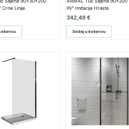
 Stijena 90+30×200
ARMAL Tuš Stijena 90×200
Crne Linije
IN” Imitacija Hrasta
€
342,48
€
košaricu
Dodaj u košaricu