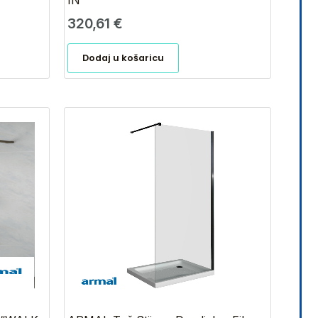
IN”
320,61
€
Dodaj u košaricu