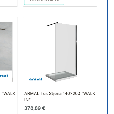
0 “WALK
ARMAL Tuš Stijena 140×200 “WALK
IN”
378,89
€