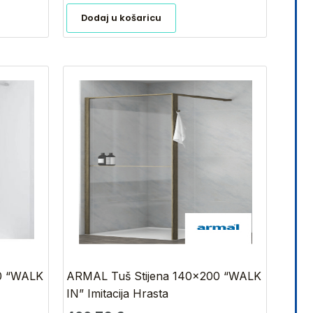
Dodaj u košaricu
0 “WALK
ARMAL Tuš Stijena 140×200 “WALK
IN” Imitacija Hrasta