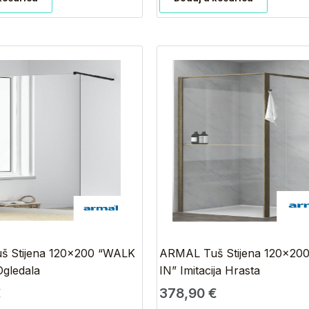
 Stijena 120×200 “WALK
ARMAL Tuš Stijena 120×20
Ogledala
IN” Imitacija Hrasta
€
378,90
€