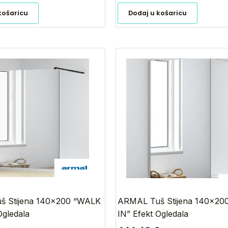
košaricu
Dodaj u košaricu
š Stijena 140×200 “WALK
ARMAL Tuš Stijena 140×20
Ogledala
IN” Efekt Ogledala