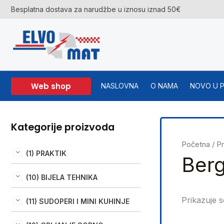
Skip
Besplatna dostava za narudžbe u iznosu iznad 50€
to
content
Web shop
NASLOVNA
O NAMA
NOVO U 
Kategorije proizvoda
Početna
/ P
(1) PRAKTIK
Ber
(10) BIJELA TEHNIKA
Prikazuje s
(11) SUDOPERI I MINI KUHINJE