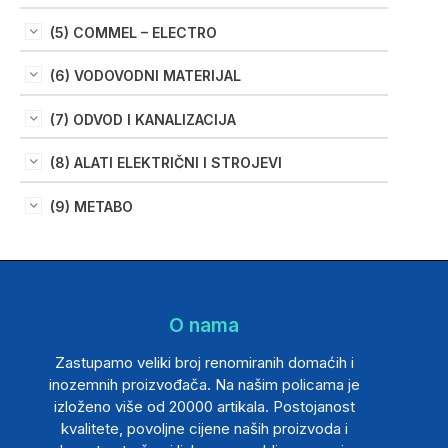
(5) COMMEL – ELECTRO
(6) VODOVODNI MATERIJAL
(7) ODVOD I KANALIZACIJA
(8) ALATI ELEKTRIČNI I STROJEVI
(9) METABO
O nama
Zastupamo veliki broj renomiranih domaćih i
inozemnih proizvođača. Na našim policama je
izloženo više od 20000 artikala. Postojanost
kvalitete, povoljne cijene naših proizvoda i