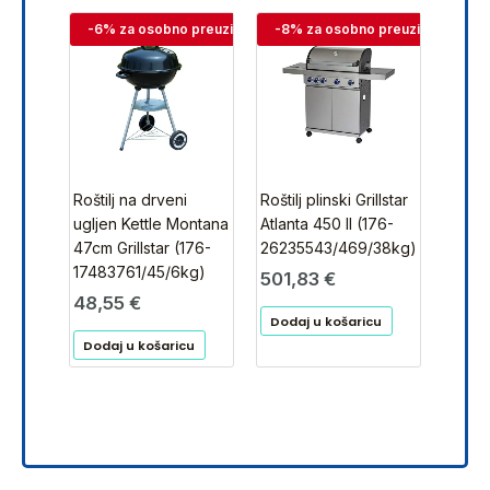
-6% za osobno preuzimanje
-8% za osobno preuzimanje
Roštilj na drveni
Roštilj plinski Grillstar
ugljen Kettle Montana
Atlanta 450 II (176-
47cm Grillstar (176-
26235543/469/38kg)
17483761/45/6kg)
501,83
€
48,55
€
Dodaj u košaricu
Dodaj u košaricu