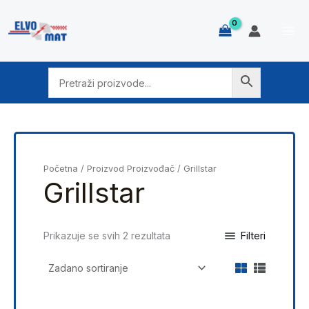
Skip
to
content
Početna
/ Proizvod Proizvođač / Grillstar
Grillstar
Filteri
Prikazuje se svih 2 rezultata