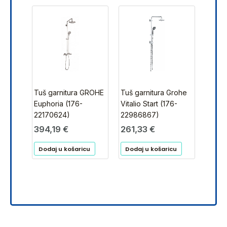
Tuš garnitura GROHE
Tuš garnitura Grohe
Euphoria (176-
Vitalio Start (176-
22170624)
22986867)
394,19
€
261,33
€
Dodaj u košaricu
Dodaj u košaricu