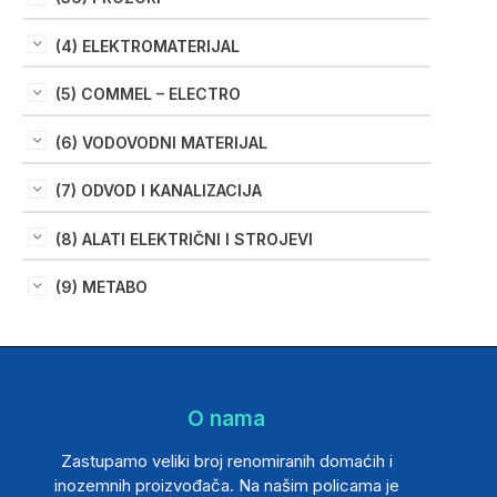
(4) ELEKTROMATERIJAL
(5) COMMEL – ELECTRO
(6) VODOVODNI MATERIJAL
(7) ODVOD I KANALIZACIJA
(8) ALATI ELEKTRIČNI I STROJEVI
(9) METABO
O nama
Zastupamo veliki broj renomiranih domaćih i
inozemnih proizvođača. Na našim policama je