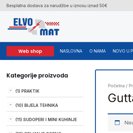
Skip
Besplatna dostava za narudžbe u iznosu iznad 50€
to
content
Web shop
NASLOVNA
O NAMA
NOVO U 
Kategorije proizvoda
Početna
/ P
(1) PRAKTIK
Gutt
(10) BIJELA TEHNIKA
(11) SUDOPERI I MINI KUHINJE
Nis