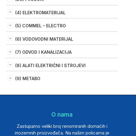
(4) ELEKTROMATERIJAL
(5) COMMEL – ELECTRO
(6) VODOVODNI MATERIJAL
(7) ODVOD I KANALIZACIJA
(8) ALATI ELEKTRIČNI I STROJEVI
(9) METABO
O nama
Zastupamo veliki broj renomiranih domaćih i
inozemnih proizvođača. Na našim policama je