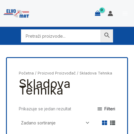
Skip
to
content
Početna
/ Proizvod Proizvođač / Skladova Tehnika
Skladova
Tehnika
Filteri
Prikazuje se jedan rezultat