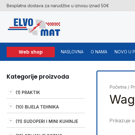
Skip
Besplatna dostava za narudžbe u iznosu iznad 50€
to
content
Web shop
NASLOVNA
O NAMA
NOVO U 
Kategorije proizvoda
Početna
/ P
(1) PRAKTIK
Wag
(10) BIJELA TEHNIKA
Prikazuje s
(11) SUDOPERI I MINI KUHINJE