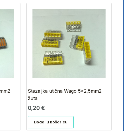
,5mm2
Stezaljka utična Wago 5×2,5mm2
žuta
0,20
€
Dodaj u košaricu