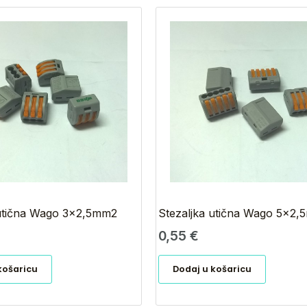
 utična Wago 3×2,5mm2
Stezaljka utična Wago 5×2
0,55
€
košaricu
Dodaj u košaricu