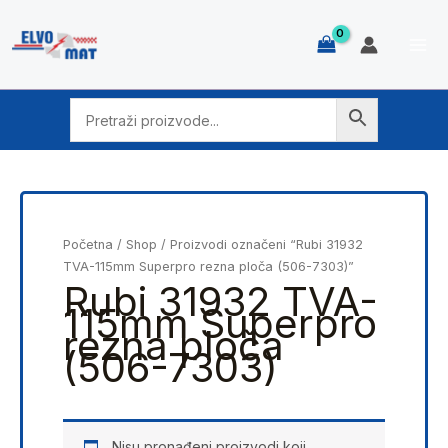
Skip
to
content
Početna
/
Shop
/ Proizvodi označeni “Rubi 31932
TVA-115mm Superpro rezna ploča (506-7303)”
Rubi 31932 TVA-
115mm Superpro
rezna ploča
(506-7303)
Nisu pronađeni proizvodi koji