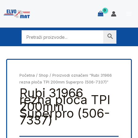
Skip
to
content
Početna
/
Shop
/ Proizvodi označeni “Rubi 31966
rezna ploča TPI 200mm Superpro (506-7337)”
Rubi 31966
rezna ploča TPI
200mm
Superpro (506-
7337)